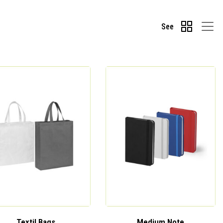
See
Textil Bags
Medium Note