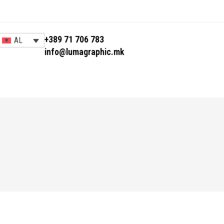
+389 71 706 783
AL
info@lumagraphic.mk