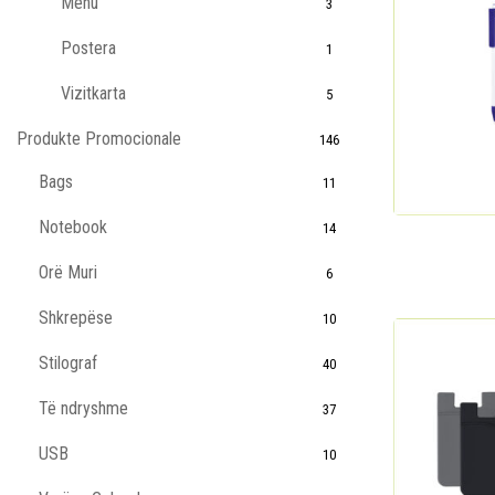
Menu
3
Postera
1
Vizitkarta
5
Produkte Promocionale
146
Bags
11
Notebook
14
Orë Muri
6
Shkrepëse
10
Stilograf
40
Të ndryshme
37
USB
10