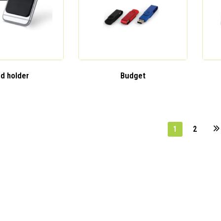
d holder
Budget
1
2