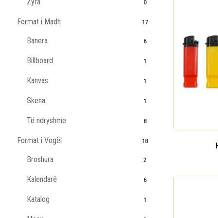
Zyra
0
Format i Madh
17
Banera
6
Billboard
1
Kanvas
1
Skena
1
Të ndryshme
8
Format i Vogël
18
Broshura
2
Kalendarë
6
Katalog
1