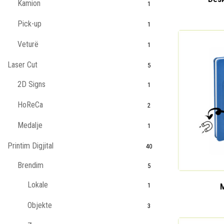
Kamion
1
Pick-up
1
Veturë
1
Laser Cut
5
2D Signs
1
HoReCa
2
Medalje
1
Printim Digjital
40
Brendim
5
Lokale
1
Objekte
3