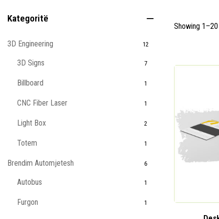
Kategoritë
Showing 1–20 
3D Engineering
12
3D Signs
7
Billboard
1
CNC Fiber Laser
1
Light Box
2
Totem
1
Brendim Automjetesh
6
Autobus
1
Furgon
1
Desk