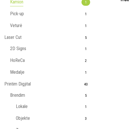
Kamion
1
Pick-up
1
Veturë
1
Laser Cut
5
2D Signs
1
HoReCa
2
Medalje
1
Printim Digjital
40
Brendim
5
Lokale
1
Objekte
3