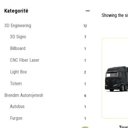
Kategoritë
Showing the si
3D Engineering
12
3D Signs
7
Billboard
1
CNC Fiber Laser
1
Light Box
2
Totem
1
Brendim Automjetesh
6
Autobus
1
Furgon
1
Truc