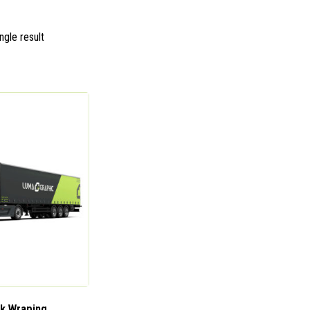
ngle result
k Wraping