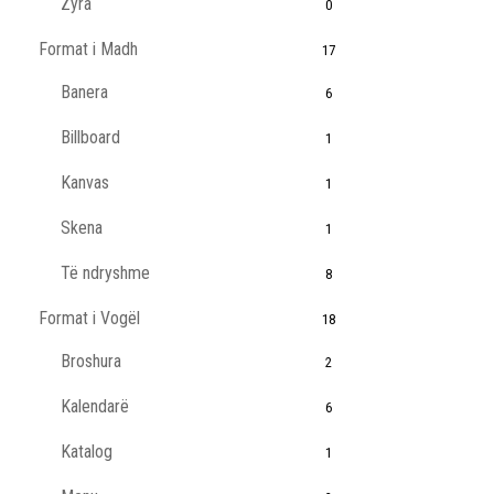
Zyra
0
Format i Madh
17
Banera
6
Billboard
1
Kanvas
1
Skena
1
Të ndryshme
8
Format i Vogël
18
Broshura
2
Kalendarë
6
Katalog
1