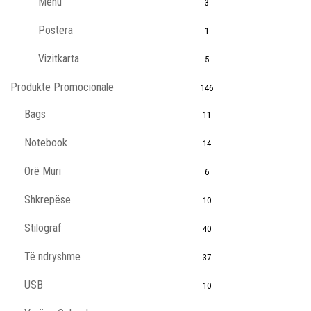
Menu
3
Postera
1
Vizitkarta
5
Produkte Promocionale
146
Bags
11
Notebook
14
Orë Muri
6
Shkrepëse
10
Stilograf
40
Të ndryshme
37
USB
10