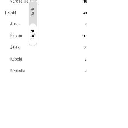
Varëse Çelsash
18
Dark
Tekstil
43
Apron
5
Light
Light
Bluzon
11
Jelek
2
Kapela
5
Këmisha
6
Pallto
3
Pantallona
2
Tshirt
11