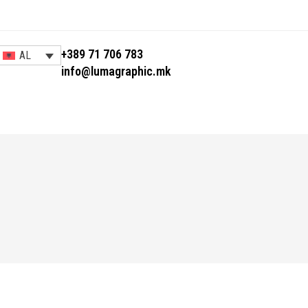
+389 71 706 783
AL
info@lumagraphic.mk