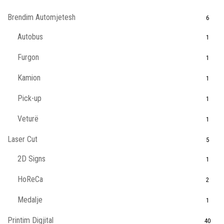
Brendim Automjetesh
6
Autobus
1
Furgon
1
Kamion
1
Pick-up
1
Veturë
1
Laser Cut
5
2D Signs
1
HoReCa
2
Medalje
1
Printim Digjital
40