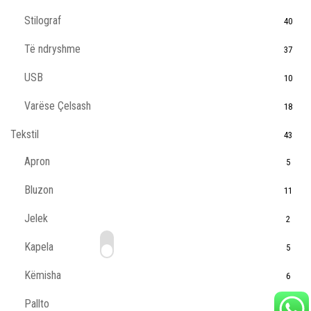
Stilograf
40
Të ndryshme
37
USB
10
Varëse Çelsash
18
Tekstil
43
Apron
5
Bluzon
11
Jelek
2
Kapela
5
Këmisha
6
Pallto
3