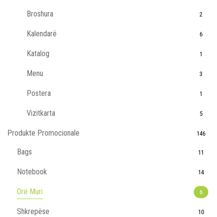
Broshura
2
Kalendarë
6
Katalog
1
Menu
3
Postera
1
Vizitkarta
5
Produkte Promocionale
146
Bags
11
Notebook
14
Orë Muri
6
Shkrepëse
10