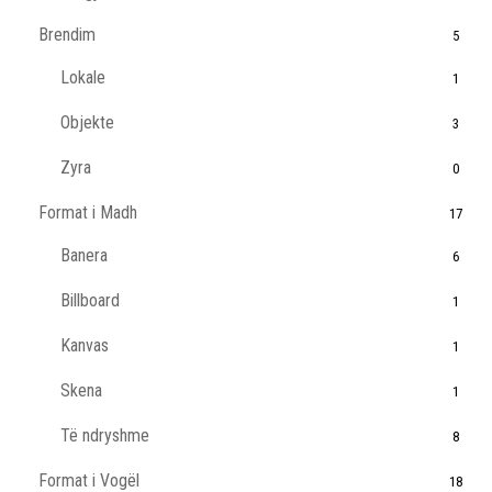
Brendim
5
Lokale
1
Objekte
3
Zyra
0
Format i Madh
17
Banera
6
Billboard
1
Kanvas
1
Skena
1
Të ndryshme
8
Format i Vogël
18