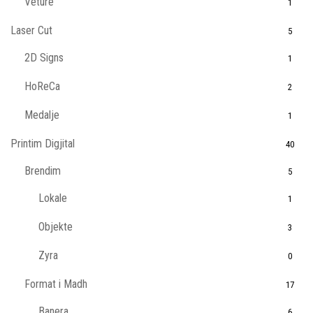
Veturë
1
Laser Cut
5
2D Signs
1
HoReCa
2
Medalje
1
Printim Digjital
40
Brendim
5
Lokale
1
Objekte
3
Zyra
0
Format i Madh
17
Banera
6