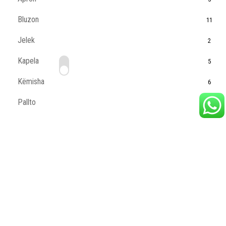
Bluzon
11
Jelek
2
Kapela
5
Këmisha
6
Pallto
3
Pantallona
2
Tshirt
11