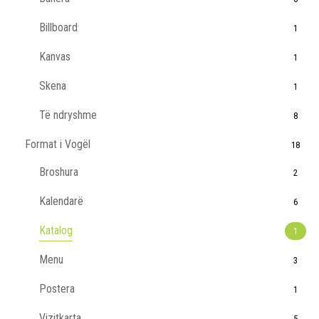
Billboard
1
Kanvas
1
Skena
1
Të ndryshme
8
Format i Vogël
18
Broshura
2
Kalendarë
6
Katalog
1
Menu
3
Postera
1
Vizitkarta
5