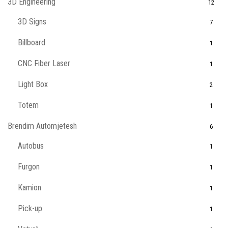
3D Engineering
12
3D Signs
7
Billboard
1
CNC Fiber Laser
1
Light Box
2
Totem
1
Brendim Automjetesh
6
Autobus
1
Furgon
1
Kamion
1
Pick-up
1