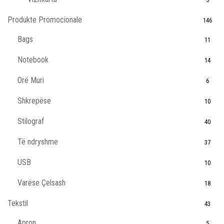
Produkte Promocionale
146
Bags
11
Notebook
14
Orë Muri
6
Shkrepëse
10
Stilograf
40
Të ndryshme
37
USB
10
Varëse Çelsash
18
Tekstil
43
Apron
5