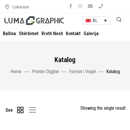
Lokacioni
AL
Ballina
Shërbimet
Rreth Nesh
Kontakt
Galerija
Katalog
Home
Printim Digjital
Format i Vogël
Katalog
Showing the single result
See