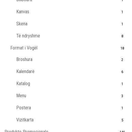
Kanvas
1
Skena
1
Të ndryshme
8
Format i Vogël
18
Broshura
2
Kalendarë
6
Katalog
1
Menu
3
Postera
1
Vizitkarta
5
Produkte Promocionale