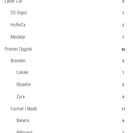
Laser Cut
5
2D Signs
1
HoReCa
2
Medalje
1
Printim Digjital
40
Brendim
5
Lokale
1
Objekte
3
Zyra
0
Format i Madh
17
Banera
6
Billboard
1