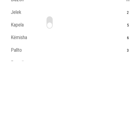
Jelek
2
Kapela
5
Këmisha
6
Pallto
3
Pantallona
2
Tshirt
11