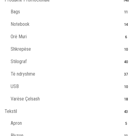
146
Bags
11
Notebook
14
Orë Muri
6
Shkrepëse
10
Stilograf
40
Të ndryshme
37
USB
10
Varëse Çelsash
18
Tekstil
43
Apron
5
Bluzon
11