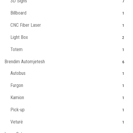
3D Signs
7
Billboard
1
CNC Fiber Laser
1
Light Box
2
Totem
1
Brendim Automjetesh
6
Autobus
1
Furgon
1
Kamion
1
Pick-up
1
Veturë
1