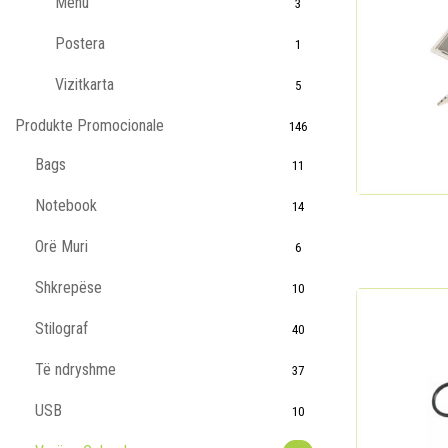
Menu
3
Postera
1
Vizitkarta
5
Produkte Promocionale
146
Bags
11
Notebook
14
Orë Muri
6
Shkrepëse
10
Stilograf
40
Të ndryshme
37
USB
10