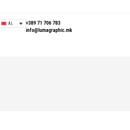
+389 71 706 783
AL
info@lumagraphic.mk