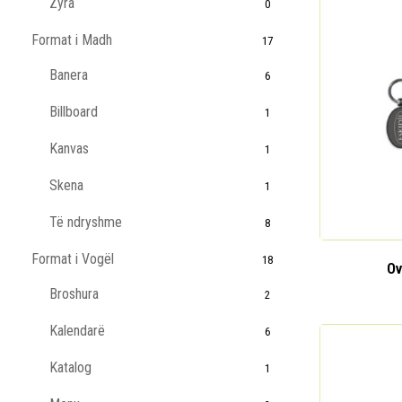
Zyra
0
Format i Madh
17
Banera
6
Billboard
1
Kanvas
1
Skena
1
Të ndryshme
8
Format i Vogël
18
Ov
Broshura
2
Kalendarë
6
Katalog
1