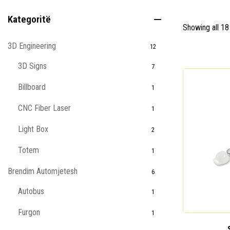
Kategoritë
Showing all 18
3D Engineering
12
3D Signs
7
Billboard
1
CNC Fiber Laser
1
Light Box
2
Totem
1
Brendim Automjetesh
6
Autobus
1
Furgon
1