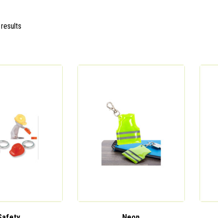
 results
Safety
Neon