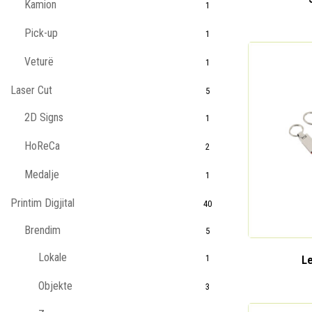
Kamion
1
Pick-up
1
Veturë
1
Laser Cut
5
2D Signs
1
HoReCa
2
Medalje
1
Printim Digjital
40
Brendim
5
Lokale
Le
1
Objekte
3