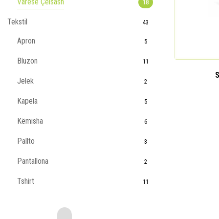
Varëse Çelsash
18
Tekstil
43
Apron
5
Bluzon
11
S
Jelek
2
Kapela
5
Këmisha
6
Pallto
3
Pantallona
2
Tshirt
11