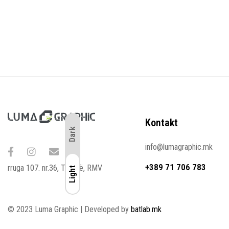
Kontakt
Dark
info@lumagraphic.mk
+389 71 706 783
rruga 107. nr.36, Tetovë, RMV
Light
Light
© 2023 Luma Graphic | Developed by
batlab.mk