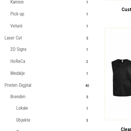
Kamion
1
Cus
Pick-up
1
Veturë
1
Laser Cut
5
2D Signs
1
HoReCa
2
Medalje
1
Printim Digjital
40
Brendim
5
Lokale
1
Objekte
3
Clea