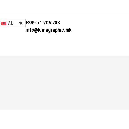
+389 71 706 783
AL
info@lumagraphic.mk