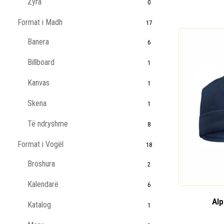
Zyra
0
Format i Madh
17
Banera
6
Billboard
1
Kanvas
1
Skena
1
Të ndryshme
8
Format i Vogël
18
Broshura
2
Kalendarë
6
Alp
Katalog
1