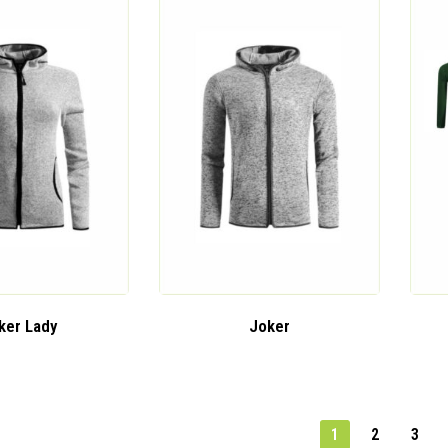
ker Lady
Joker
1
2
3