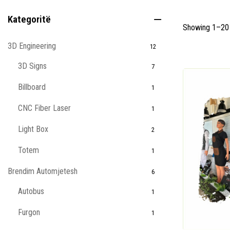
Kategoritë
Showing 1–20 
3D Engineering
12
3D Signs
7
Billboard
1
CNC Fiber Laser
1
Light Box
2
Totem
1
Brendim Automjetesh
6
Autobus
1
Furgon
1