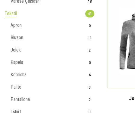
Varëse Çelsash
18
Tekstil
43
Apron
5
Bluzon
11
Jelek
2
Kapela
5
Këmisha
6
Pallto
3
Jo
Pantallona
2
Tshirt
11