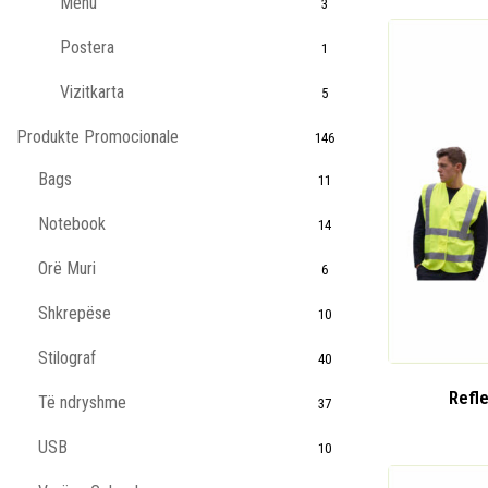
Menu
3
Postera
1
Vizitkarta
5
Produkte Promocionale
146
Bags
11
Notebook
14
Orë Muri
6
Shkrepëse
10
Stilograf
40
Refl
Të ndryshme
37
USB
10