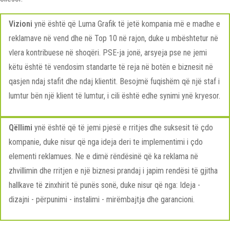
Vizioni
ynë është që Luma Grafik të jetë kompania më e madhe e
reklamave në vend dhe në Top 10 në rajon, duke u mbështetur në
vlera kontribuese në shoqëri. PSE-ja jonë, arsyeja pse ne jemi
këtu është të vendosim standarte të reja në botën e biznesit në
qasjen ndaj stafit dhe ndaj klientit. Besojmë fuqishëm që një staf i
lumtur bën një klient të lumtur, i cili është edhe synimi ynë kryesor.
Qëllimi
ynë është që të jemi pjesë e rritjes dhe suksesit të çdo
kompanie, duke nisur që nga ideja deri te implementimi i çdo
elementi reklamues. Ne e dimë rëndësinë që ka reklama në
zhvillimin dhe rritjen e një biznesi prandaj i japim rendësi të gjitha
hallkave të zinxhirit të punës sonë, duke nisur që nga: Ideja -
dizajni - përpunimi - instalimi - mirëmbajtja dhe garancioni.