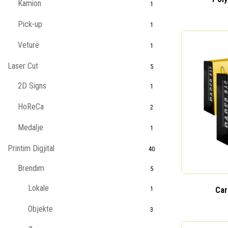
Kamion
1
Pick-up
1
Veturë
1
Laser Cut
5
2D Signs
1
HoReCa
2
Medalje
1
Printim Digjital
40
Brendim
5
Lokale
Car
1
Objekte
3