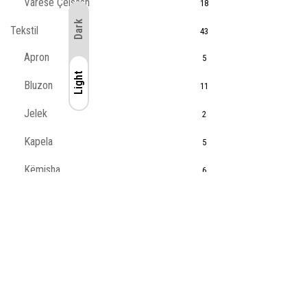
Varëse Çelsash
18
Dark
Tekstil
43
Apron
5
Light
Light
Bluzon
11
Jelek
2
Kapela
5
Këmisha
6
Pallto
3
Pantallona
2
Tshirt
11