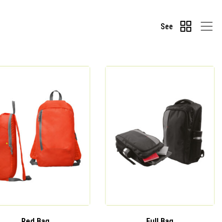
See
Red Bag
Full Bag