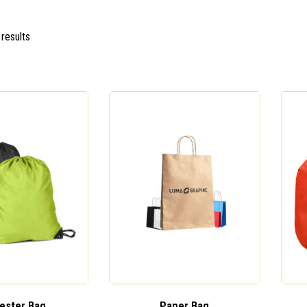
 results
ester Bag
Paper Bag