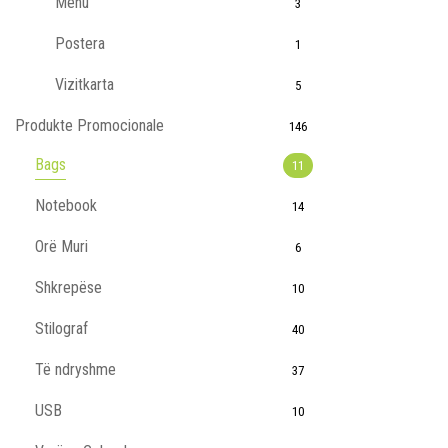
Menu
3
Postera
1
Vizitkarta
5
Produkte Promocionale
146
Bags
11
Notebook
14
Orë Muri
6
Shkrepëse
10
Stilograf
40
Të ndryshme
37
USB
10