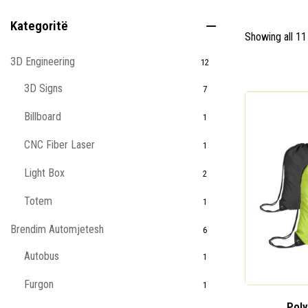
Kategoritë
Showing all 11
3D Engineering
12
3D Signs
7
Billboard
1
CNC Fiber Laser
1
Light Box
2
Totem
1
Brendim Automjetesh
6
Autobus
1
Furgon
1
Poly