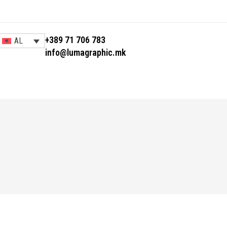
+389 71 706 783
AL
info@lumagraphic.mk