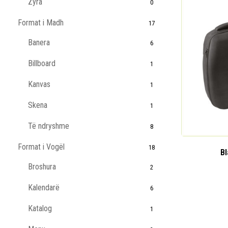
Zyra
0
Format i Madh
17
Banera
6
Billboard
1
Kanvas
1
Skena
1
Të ndryshme
8
Format i Vogël
18
Bl
Broshura
2
Kalendarë
6
Katalog
1