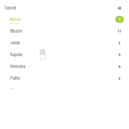
Tekstil
43
Apron
5
Bluzon
11
Jelek
2
Kapela
5
Këmisha
6
Pallto
3
Pantallona
2
Tshirt
11