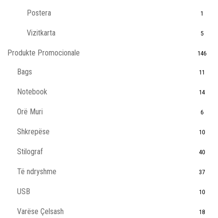
Postera
1
Vizitkarta
5
Produkte Promocionale
146
Bags
11
Notebook
14
Orë Muri
6
Shkrepëse
10
Stilograf
40
Të ndryshme
37
USB
10
Varëse Çelsash
18