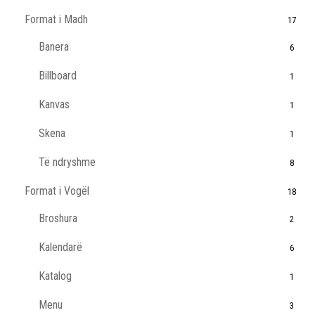
Format i Madh
17
Banera
6
Billboard
1
Kanvas
1
Skena
1
Të ndryshme
8
Format i Vogël
18
Broshura
2
Kalendarë
6
Katalog
1
Menu
3