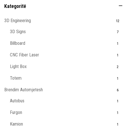
Kategoritë
3D Engineering
12
3D Signs
7
Billboard
1
CNC Fiber Laser
1
Light Box
2
Totem
1
Brendim Automjetesh
6
Autobus
1
Furgon
1
Kamion
1