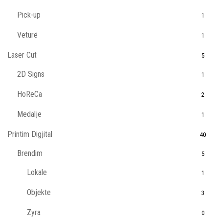
Pick-up
1
Veturë
1
Laser Cut
5
2D Signs
1
HoReCa
2
Medalje
1
Printim Digjital
40
Brendim
5
Lokale
1
Objekte
3
Zyra
0