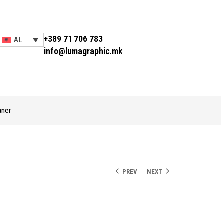
+389 71 706 783
AL
info@lumagraphic.mk
aner
PREV
NEXT