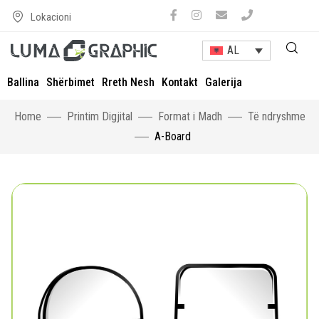
Lokacioni
AL
Ballina
Shërbimet
Rreth Nesh
Kontakt
Galerija
Home
Printim Digjital
Format i Madh
Të ndryshme
A-Board