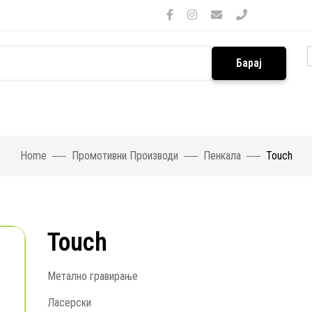
Барај
Home
Промотивни Производи
Пенкала
Touch
Touch
Метално гравирање
Ласерски