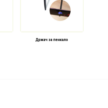
Држач за пенкало