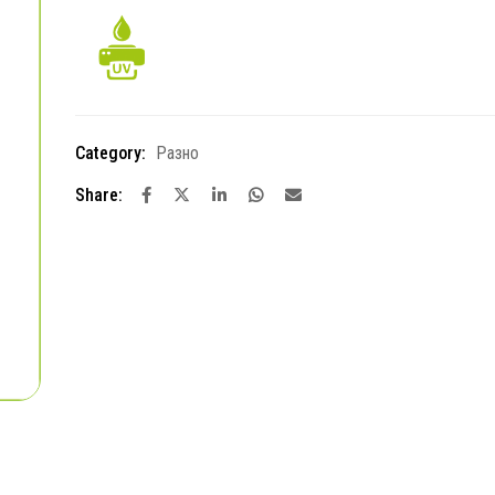
Category:
Разно
Share: