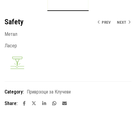
Safety
PREV
NEXT
Метал
Ласер
Category:
Приврзоци за Клучеви
Share: