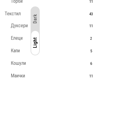
Торби
11
Текстил
43
Dark
Дуксери
11
Елеци
2
Light
Light
Капи
5
Кошули
6
Маички
11
Палта
3
Панталони
2
Престилки
5