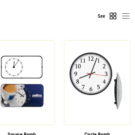
See
Square Bomb
Circle Bomb