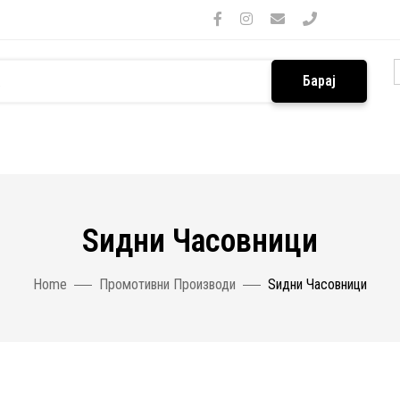
Барај
Ѕидни Часовници
Home
Промотивни Производи
Ѕидни Часовници