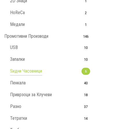
2D Знаци
1
HoReCa
2
Медали
1
Промотивни Производи
146
USB
10
Запалки
10
Ѕидни Часовници
6
Пенкала
40
Приврзоци за Клучеви
18
Разно
37
Тетратки
14