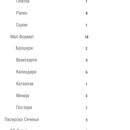
Платна
1
Разно
8
Сцени
1
Мал Формат
18
Брошури
2
Визиткарти
5
Календари
6
Каталози
1
Менија
3
Постери
1
Ласерско Сечење
5