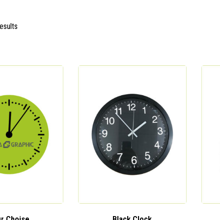
esults
r Choise
Black Clock