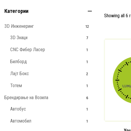
Категории
Showing all 6 r
3D Инженеринг
12
3D Знаци
7
CNC Фибер Ласер
1
Билборд
1
Лајт Бокс
2
Тотем
1
Брендирање на Возила
6
Автобус
1
Автомобил
1
You