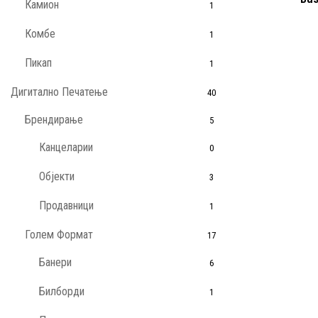
Камион
1
Комбе
1
Пикап
1
Дигитално Печатење
40
Брендирање
5
Канцеларии
0
Објекти
3
Продавници
1
Голем Формат
17
Банери
6
Билборди
1