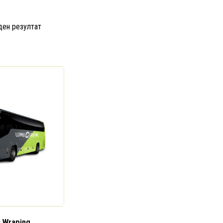
ден резултат
 Wraping