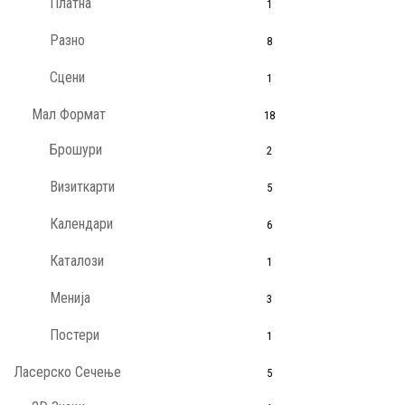
Платна
1
Разно
8
Сцени
1
Мал Формат
18
Брошури
2
Визиткарти
5
Календари
6
Каталози
1
Менија
3
Постери
1
Ласерско Сечење
5