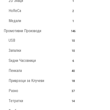
2D Знаци
1
HoReCa
2
Медали
1
Промотивни Производи
146
USB
10
Запалки
10
Ѕидни Часовници
6
Пенкала
40
Приврзоци за Клучеви
18
Разно
37
Тетратки
14