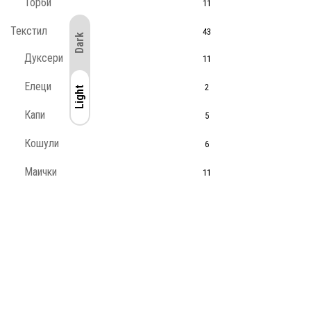
Торби
11
Текстил
43
Dark
Дуксери
11
Елеци
2
Light
Light
Капи
5
Кошули
6
Маички
11
Палта
3
Панталони
2
Престилки
5