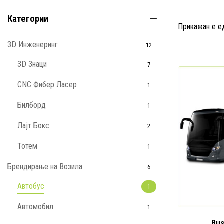
Категории
Прикажан е е
3D Инженеринг
12
3D Знаци
7
CNC Фибер Ласер
1
Билборд
1
Лајт Бокс
2
Тотем
1
Брендирање на Возила
6
Автобус
1
Автомобил
1
Bus